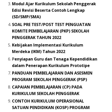
Modul Ajar Kurikulum Sekolah Penggerak
Edisi Revisi Beserta Contoh Lengkap
(SD/SMP/SMA)
SOAL PRE TEST/POST TEST PENGUATAN
KOMITE PEMBELAJARAN (PKP) SEKOLAH
PENGGERAK TAHUN 2022
Kebijakan Implementasi Kurikulum
Merdeka (IKM) Tahun 2022
P
enyiapan Guru dan Tenaga Kependidikan
dalam Penerapan Kurikulum Prototipe
PANDUAN PEMBELAJARAN DAN ASESMEN
PROGRAM SEKOLAH PENGGERAK (PSP)
CAPAIAN PEMBELAJARAN (CP) PADA
KURIKULUM SEKOLAH PENGGERAK
CONTOH KURIKULUM OPERASIONAL
SATUAN PENDIDIKAN (KOSP) PROGRAM