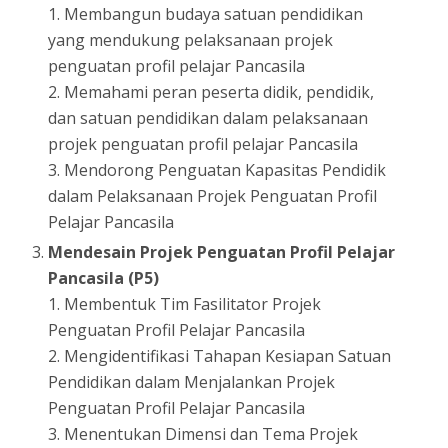
1. Membangun budaya satuan pendidikan
yang mendukung pelaksanaan projek
penguatan profil pelajar Pancasila
2. Memahami peran peserta didik, pendidik,
dan satuan pendidikan dalam pelaksanaan
projek penguatan profil pelajar Pancasila
3. Mendorong Penguatan Kapasitas Pendidik
dalam Pelaksanaan Projek Penguatan Profil
Pelajar Pancasila
Mendesain Projek Penguatan Profil Pelajar
Pancasila (P5)
1. Membentuk Tim Fasilitator Projek
Penguatan Profil Pelajar Pancasila
2. Mengidentifikasi Tahapan Kesiapan Satuan
Pendidikan dalam Menjalankan Projek
Penguatan Profil Pelajar Pancasila
3. Menentukan Dimensi dan Tema Projek