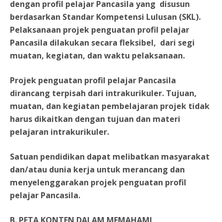
dengan profil pelajar Pancasila yang disusun
berdasarkan Standar Kompetensi Lulusan (SKL).
Pelaksanaan projek penguatan profil pelajar
Pancasila dilakukan secara fleksibel, dari segi
muatan, kegiatan, dan waktu pelaksanaan.
Projek penguatan profil pelajar Pancasila
dirancang terpisah dari intrakurikuler. Tujuan,
muatan, dan kegiatan pembelajaran projek tidak
harus dikaitkan dengan tujuan dan materi
pelajaran intrakurikuler.
Satuan pendidikan dapat melibatkan masyarakat
dan/atau dunia kerja untuk merancang dan
menyelenggarakan projek penguatan profil
pelajar Pancasila.
B. PETA KONTEN DALAM MEMAHAMI