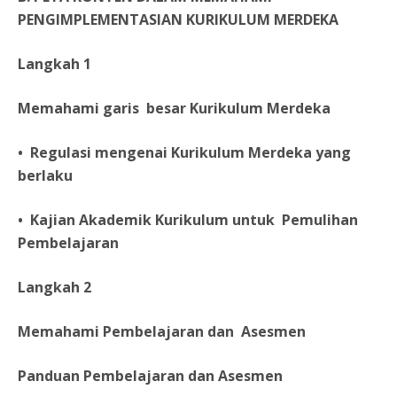
PENGIMPLEMENTASIAN KURIKULUM MERDEKA
Langkah 1
Memahami garis besar Kurikulum Merdeka
• Regulasi mengenai Kurikulum Merdeka yang
berlaku
• Kajian Akademik Kurikulum untuk Pemulihan
Pembelajaran
Langkah 2
Memahami Pembelajaran dan Asesmen
Panduan Pembelajaran dan Asesmen