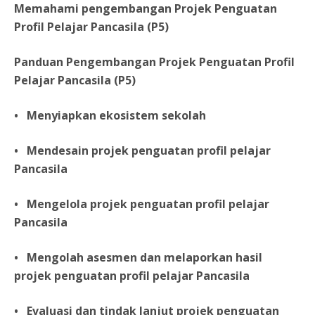
Memahami pengembangan Projek Penguatan
Profil Pelajar Pancasila (P5)
Panduan Pengembangan Projek Penguatan Profil
Pelajar Pancasila (P5)
• Menyiapkan ekosistem sekolah
• Mendesain projek penguatan profil pelajar
Pancasila
• Mengelola projek penguatan profil pelajar
Pancasila
• Mengolah asesmen dan melaporkan hasil
projek penguatan profil pelajar Pancasila
• Evaluasi dan tindak lanjut projek penguatan