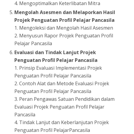
4. Mengoptimalkan Keterlibatan Mitra
Mengolah Asesmen dan Melaporkan Hasil
Projek Penguatan Profil Pelajar Pancasila
1. Mengoleksi dan Mengolah Hasil Asesmen
2. Menyusun Rapor Projek Penguatan Profil
Pelajar Pancasila
Evaluasi dan Tindak Lanjut Projek
Penguatan Profil Pelajar Pancasila
1. Prinsip Evaluasi Implementasi Projek
Penguatan Profil Pelajar Pancasila
2. Contoh Alat dan Metode Evaluasi Projek
Penguatan Profil Pelajar Pancasila
3. Peran Pengawas Satuan Pendidikan dalam
Evaluasi Projek Penguatan Profil Pelajar
Pancasila
4. Tindak Lanjut dan Keberlanjutan Projek
Penguatan Profil PelajarPancasila