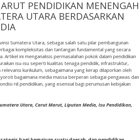
 MARUT PENDIDIKAN MENENGAH
ATERA UTARA BERDASARKAN
DIA
insi Sumatera Utara, sebagai salah satu pilar pembangunan
rbagai kompleksitas dan tantangan fundamental yang secara
. Artikel ini menganalisis permasalahan pokok dalam pendidikan
ikan isu-isu seperti kualitas tenaga pendidik, infrastruktur,
an relevansi kurikulum, sebagaimana yang kerap dilaporkan oleh
 menyoroti bagaimana media massa berperan sebagai pengawas dan
ndisi riil pendidikan, yang esensial bagi perumusan kebijakan
matera Utara, Carut Marut, Liputan Media, Isu Pendidikan,
trategis bagi kemajuan suatu daerah, dan pendidikan