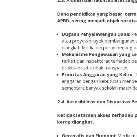
2.3. Alokasi dan Akuntabilitas An
Dana pendidikan yang besar, term
APBD, sering menjadi objek sorotan
Dugaan Penyelewengan Dana
: P
atau proyek-proyek pembangunan se
diangkat. Media berperan penting d
Mekanisme Pengawasan yang L
terkait dan inspektorat terhadap p
praktik-praktik tidak transparan.
Prioritas Anggaran yang Keliru
: 
anggaran dengan kebutuhan mendesa
sementara banyak sekolah masih dal
2.4. Aksesibilitas dan Disparitas P
Ketidaksetaraan akses terhadap p
kerap diangkat.
Geografis dan Ekonomi:
Media mem