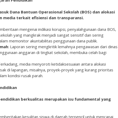
ggaran Pendidikan
asuk Dana Bantuan Operasional Sekolah (BOS) dan alokasi
 media terkait efisiensi dan transparansi.
emberitaan mengenai indikasi korupsi, penyalahgunaan dana BOS,
kolah yang mangkrak menjadi sangat sensitif dan sering
alam memonitor akuntabilitas penggunaan dana publik.
emah
: Laporan sering mengkritik lemahnya pengawasan dari dinas
enggunaan anggaran di tingkat sekolah, membuka celah bagi
Terkadang, media menyoroti ketidaksesuaian antara alokasi
k di lapangan, misalnya, proyek-proyek yang kurang prioritas
am kondisi rusak parah.
endidikan
endidikan berkualitas merupakan isu fundamental yang
beritakan kesulitan siswa di daerah terpencil untuk mencapai