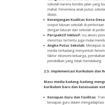
sekolah karena kondisi jalan yang b
mahal. Fenomena anak putus sekolah
diulas.
Kesenjangan Kualitas Kota-Desa
output lulusan sekolah di perkotaan 
dengan lulusan dari sekolah di ped
Perspektif Inklusif:
Isu akses pend
minoritas tertentu juga mulai menda
Angka Putus Sekolah:
Meskipun da
media terkadang menyentuh fenome
faktor ekonomi keluarga, pernikahan 
pendidikan yang tidak mendukung.
2.5. Implementasi Kurikulum dan R
Mass media kadang-kadang mengul
kurikulum baru dan kesesuaian ou
Kesiapan Guru dan Fasilitas
: Tra
kesiapan guru dalam mengadaptasi 