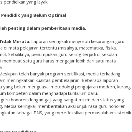
as pendidikan yang layak.
a Pendidik yang Belum Optimal
alah penting dalam pemberitaan media.
 Tidak Merata
: Laporan seringkali menyoroti kekurangan guru
a di mata pelajaran tertentu (misalnya, matematika, fisika,
cil. Sebaliknya, penumpukan guru sering terjadi di sekolah-
ini membuat satu guru harus mengajar lebih dari satu mata
a.
 Meskipun telah banyak program sertifikasi, media terkadang
am meningkatkan kualitas pembelajaran. Beberapa laporan
u yang belum menguasai metodologi pengajaran modern, kurang
elum kompeten dalam menghadapi kurikulum baru.
u guru honorer dengan gaji yang sangat minim dan status yang
g. Media seringkali memberitakan aksi unjuk rasa guru honorer
gkatan sebagai PNS, yang merefleksikan permasalahan sistemik