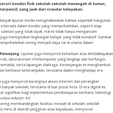
oroti kondisi fisik sekolah-sekolah menengah di Sumut,
erpencil, yang jauh dari standar kelayakan.
anyak liputan media mengindikasikan bahwa sejumlah bangunan
a berada dalam kondisi yang memprihatinkan, seperti atap
s sanitasi yang tidak layak. Hal ini tidak hanya mengancam
 juga menciptakan lingkungan belajar yang tidak kondusif. Gambar
mprihatinkan sering menjadi daya tar ik utama dalam
 Penunjang
: Liputan juga menyoroti ketiadaan atau ketidaklayakan
 bersih, laboratorium IPA/komputer yang lengkap dan berfungsi,
memadai, serta lapangan olahraga. Kesenjangan ini menghambat
 dan berbasis keterampilan, terutama dalam menghadapi era
 juga menyoroti kurangnya akses internet dan perangkat
banyak sekolah, terutama di luar pusat kota. Di era digital ini,
t signifikan bagi implementasi pembelajaran berbasis teknologi
olusi industri 4.0
sering membandingkan fasilitas mewah di sekolah-sekolah
i miris di daerah pinggiran atau kepulauan, menyoroti