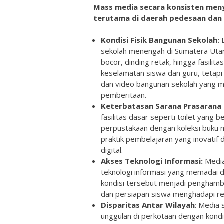
Mass media secara konsisten meny
terutama di daerah pedesaan dan t
Kondisi Fisik Bangunan Sekolah:
B
sekolah menengah di Sumatera Utar
bocor, dinding retak, hingga fasilita
keselamatan siswa dan guru, tetapi
dan video bangunan sekolah yang me
pemberitaan.
Keterbatasan Sarana Prasarana
fasilitas dasar seperti toilet yang
perpustakaan dengan koleksi buku 
praktik pembelajaran yang inovatif
digital.
Akses Teknologi Informasi:
Media
teknologi informasi yang memadai di 
kondisi tersebut menjadi penghamba
dan persiapan siswa menghadapi rev
Disparitas Antar Wilayah
: Media 
unggulan di perkotaan dengan kondis