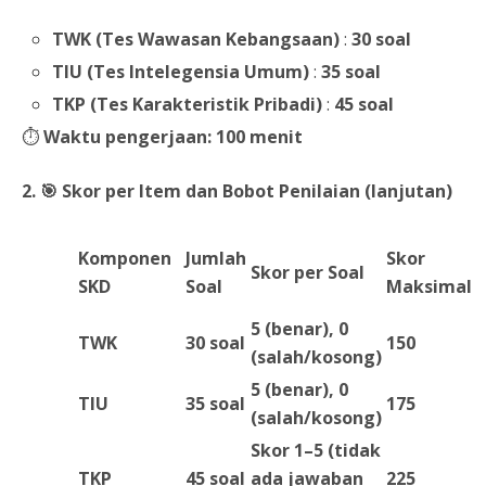
TWK (Tes Wawasan Kebangsaan)
:
30 soal
TIU (Tes Intelegensia Umum)
:
35 soal
TKP (Tes Karakteristik Pribadi)
:
45 soal
⏱️
Waktu pengerjaan:
100 menit
2.
🎯 Skor per Item dan Bobot Penilaian (lanjutan)
Komponen
Jumlah
Skor
Skor per Soal
SKD
Soal
Maksimal
5 (benar), 0
TWK
30 soal
150
(salah/kosong)
5 (benar), 0
TIU
35 soal
175
(salah/kosong)
Skor 1–5 (tidak
TKP
45 soal
ada jawaban
225