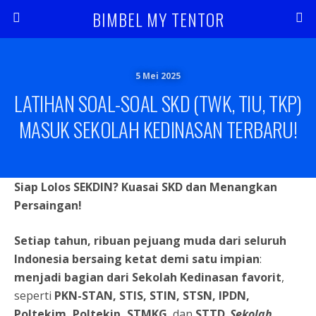
BIMBEL MY TENTOR
5 Mei 2025
LATIHAN SOAL-SOAL SKD (TWK, TIU, TKP)
MASUK SEKOLAH KEDINASAN TERBARU!
Siap Lolos SEKDIN? Kuasai SKD dan Menangkan
Persaingan!
Setiap tahun, ribuan pejuang muda dari seluruh
Indonesia bersaing ketat demi satu impian
:
menjadi bagian dari Sekolah Kedinasan favorit
,
seperti
PKN-STAN, STIS, STIN, STSN, IPDN,
Poltekim, Poltekip, STMKG
, dan
STTD
.
Sekolah