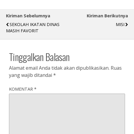
Kiriman Sebelumnya
Kiriman Berikutnya
SEKOLAH IKATAN DINAS
MISI
MASIH FAVORIT
Tinggalkan Balasan
Alamat email Anda tidak akan dipublikasikan.
Ruas
yang wajib ditandai
*
KOMENTAR
*