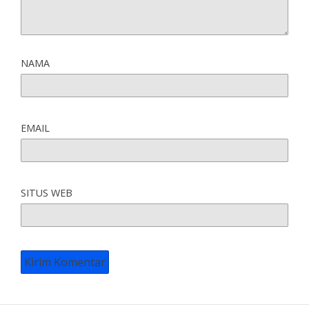
NAMA
EMAIL
SITUS WEB