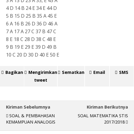
3 A 13 D 23 A 33, E 43 A
4 D 14 B 24 E 34 E 44 D
5 B 15 D 25 B 35 A 45 E
6 A 16 B 26 D 36 D 46 A
7 A 17 A 27 C 37 B 47 C
8 E 18 C 28 D 38 C 48 E
9 B 19 E 29 E 39 D 49 B
10 C 20 D 30 D 40 E 50 E
Bagikan
Mengirimkan
Sematkan
Email
SMS
tweet
Kiriman Sebelumnya
Kiriman Berikutnya
SOAL & PEMBAHASAN
SOAL MATEMATIKA STIS
KEMAMPUAN ANALOGIS
2017/2018