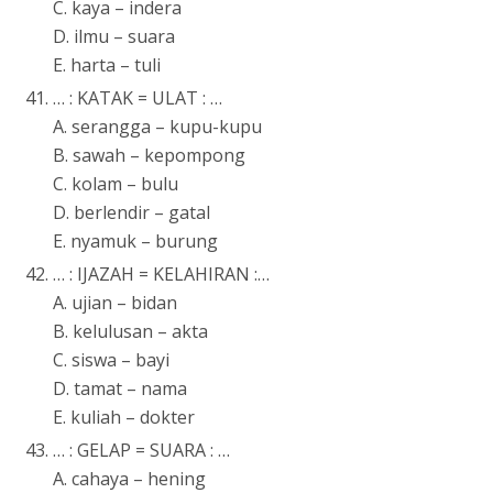
C. kaya – indera
D. ilmu – suara
E. harta – tuli
… : KATAK = ULAT : …
A. serangga – kupu-kupu
B. sawah – kepompong
C. kolam – bulu
D. berlendir – gatal
E. nyamuk – burung
… : IJAZAH = KELAHIRAN :…
A. ujian – bidan
B. kelulusan – akta
C. siswa – bayi
D. tamat – nama
E. kuliah – dokter
… : GELAP = SUARA : …
A. cahaya – hening