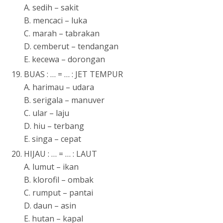
A. sedih – sakit
B. mencaci – luka
C. marah – tabrakan
D. cemberut – tendangan
E. kecewa – dorongan
BUAS : … = … : JET TEMPUR
A. harimau – udara
B. serigala – manuver
C. ular – laju
D. hiu – terbang
E. singa – cepat
HIJAU : … = … : LAUT
A. lumut – ikan
B. klorofil – ombak
C. rumput – pantai
D. daun – asin
E. hutan – kapal