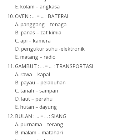
E. kolam – angkasa
OVEN : … = … : BATERAI
A. panggang – tenaga
B. panas – zat kimia
C. api – kamera
D. pengukur suhu -elektronik
E. matang – radio
GAMBUT : … = … : TRANSPORTASI
A. rawa – kapal
B. payau – pelabuhan
C. tanah – sampan
D. laut – perahu
E. hutan – dayung
BULAN : … = … : SIANG
A. purnama – terang
B. malam – matahari