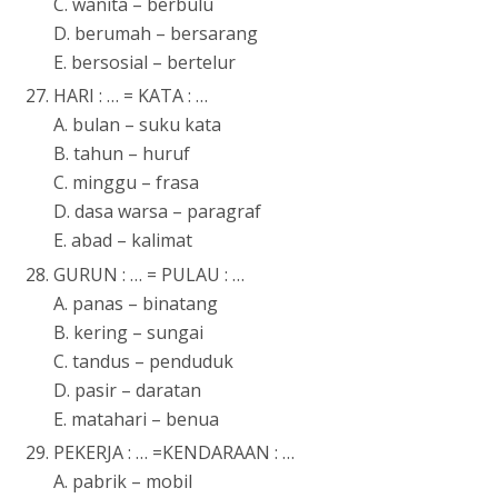
C. wanita – berbulu
D. berumah – bersarang
E. bersosial – bertelur
HARI : … = KATA : …
A. bulan – suku kata
B. tahun – huruf
C. minggu – frasa
D. dasa warsa – paragraf
E. abad – kalimat
GURUN : … = PULAU : …
A. panas – binatang
B. kering – sungai
C. tandus – penduduk
D. pasir – daratan
E. matahari – benua
PEKERJA : … =KENDARAAN : …
A. pabrik – mobil