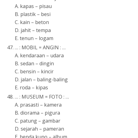
A. kapas – pisau
B. plastik – besi
C. kain – beton
D. jahit – tempa
E. tenun – logam
… : MOBIL = ANGIN : …
A. kendaraan – udara
B. sedan – dingin
C. bensin – kincir
D. jalan – baling-baling
E. roda – kipas
… : MUSEUM = FOTO : …
A. prasasti – kamera
B. diorama – pigura
C. patung – gambar
D. sejarah – pameran
E. benda kuno – album