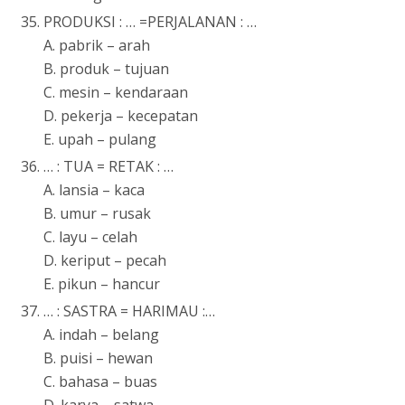
PRODUKSI : … =PERJALANAN : …
A. pabrik – arah
B. produk – tujuan
C. mesin – kendaraan
D. pekerja – kecepatan
E. upah – pulang
… : TUA = RETAK : …
A. lansia – kaca
B. umur – rusak
C. layu – celah
D. keriput – pecah
E. pikun – hancur
… : SASTRA = HARIMAU :…
A. indah – belang
B. puisi – hewan
C. bahasa – buas