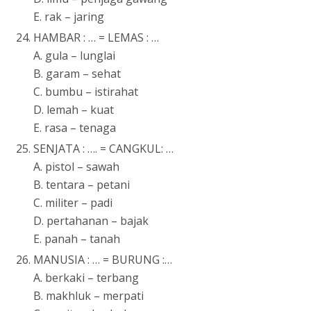
E. rak – jaring
HAMBAR : … = LEMAS : …
A. gula – lunglai
B. garam – sehat
C. bumbu – istirahat
D. lemah – kuat
E. rasa – tenaga
SENJATA : …. = CANGKUL: …
A. pistol – sawah
B. tentara – petani
C. militer – padi
D. pertahanan – bajak
E. panah – tanah
MANUSIA : … = BURUNG :…
A. berkaki – terbang
B. makhluk – merpati