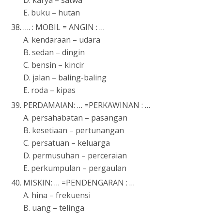
D. karya – satwa
E. buku – hutan
…. : MOBIL = ANGIN : …
A. kendaraan – udara
B. sedan – dingin
C. bensin – kincir
D. jalan – baling-baling
E. roda – kipas
PERDAMAIAN: … =PERKAWINAN : …
A. persahabatan – pasangan
B. kesetiaan – pertunangan
C. persatuan – keluarga
D. permusuhan – perceraian
E. perkumpulan – pergaulan
MISKIN: … =PENDENGARAN : …
A. hina – frekuensi
B. uang – telinga