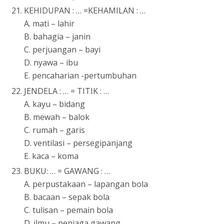
KEHIDUPAN : … =KEHAMILAN : …
A. mati – lahir
B. bahagia – janin
C. perjuangan – bayi
D. nyawa – ibu
E. pencaharian -pertumbuhan
JENDELA : … = TITIK : …
A. kayu – bidang
B. mewah – balok
C. rumah – garis
D. ventilasi – persegipanjang
E. kaca – koma
BUKU: … = GAWANG : …
A. perpustakaan – lapangan bola
B. bacaan – sepak bola
C. tulisan – pemain bola
D. ilmu – penjaga gawang