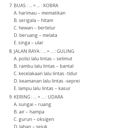
BUAS : … = … : KOBRA
A. harimau – mematikan
B. serigala – hitam
C. hewan – bertelur
D. beruang – melata
E. singa – ular
JALAN RAYA : … = … : GULING
A. polisi lalu lintas – selimut
B. rambu lalu lintas – bantal
C. kecelakaan lalu lintas -tidur
D. keamanan lalu lintas -seprei
E. lampu lalu lintas – kasur
KERING : … = … : UDARA
A. sungai – ruang
B. air – hampa
C. gurun – oksigen
D. lahan – sejuk