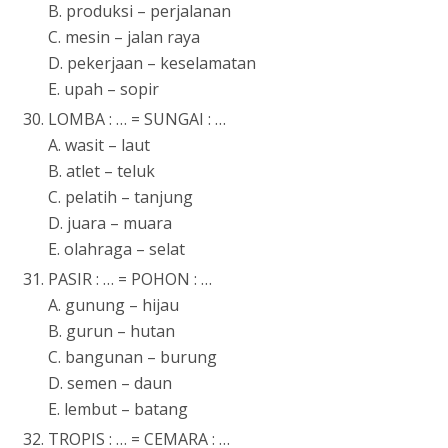
B. produksi – perjalanan
C. mesin – jalan raya
D. pekerjaan – keselamatan
E. upah – sopir
LOMBA : … = SUNGAI : …
A. wasit – laut
B. atlet – teluk
C. pelatih – tanjung
D. juara – muara
E. olahraga – selat
PASIR : … = POHON : …
A. gunung – hijau
B. gurun – hutan
C. bangunan – burung
D. semen – daun
E. lembut – batang
TROPIS : … = CEMARA : …