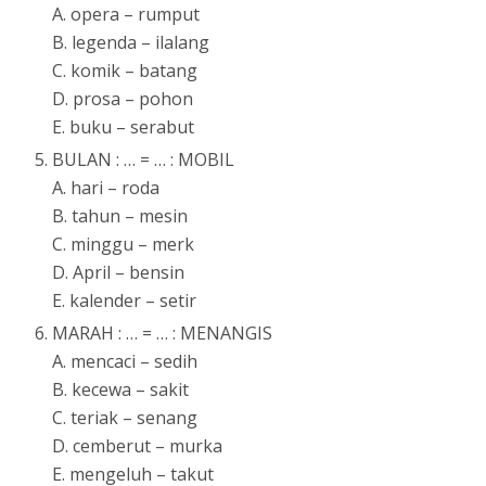
A. opera – rumput
B. legenda – ilalang
C. komik – batang
D. prosa – pohon
E. buku – serabut
BULAN : … = … : MOBIL
A. hari – roda
B. tahun – mesin
C. minggu – merk
D. April – bensin
E. kalender – setir
MARAH : … = … : MENANGIS
A. mencaci – sedih
B. kecewa – sakit
C. teriak – senang
D. cemberut – murka
E. mengeluh – takut