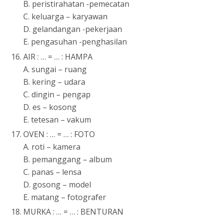
B. peristirahatan -pemecatan
C. keluarga – karyawan
D. gelandangan -pekerjaan
E. pengasuhan -penghasilan
AIR : … = … : HAMPA
A. sungai – ruang
B. kering – udara
C. dingin – pengap
D. es – kosong
E. tetesan – vakum
OVEN : … = … : FOTO
A. roti – kamera
B. pemanggang – album
C. panas – lensa
D. gosong – model
E. matang – fotografer
MURKA : … = … : BENTURAN