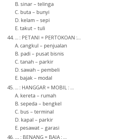
B. sinar – telinga
C. buta – bunyi
D. kelam – sepi
E. takut – tuli
… : PETANI = PERTOKOAN :…
A. cangkul – penjualan
B. padi – pusat bisnis
C. tanah – parkir
D. sawah – pembeli
E. bajak – modal
… : HANGGAR = MOBIL : …
A. kereta – rumah
B. sepeda – bengkel
C. bus – terminal
D. kapal – parkir
E. pesawat – garasi
…. : BENANG = BAJA : …