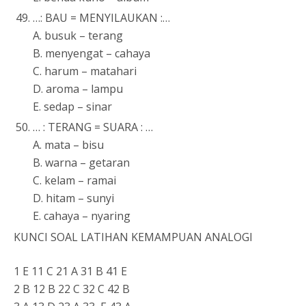
…: BAU = MENYILAUKAN :…
A. busuk – terang
B. menyengat – cahaya
C. harum – matahari
D. aroma – lampu
E. sedap – sinar
… : TERANG = SUARA : …
A. mata – bisu
B. warna – getaran
C. kelam – ramai
D. hitam – sunyi
E. cahaya – nyaring
KUNCI SOAL LATIHAN KEMAMPUAN ANALOGI
1 E 11 C 21 A 31 B 41 E
2 B 12 B 22 C 32 C 42 B