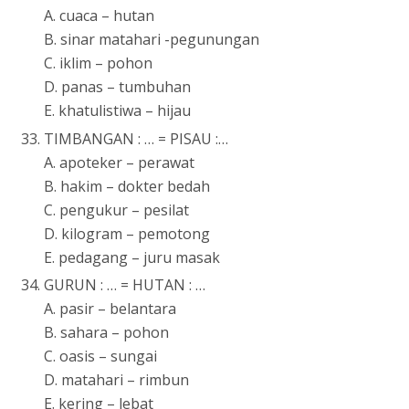
A. cuaca – hutan
B. sinar matahari -pegunungan
C. iklim – pohon
D. panas – tumbuhan
E. khatulistiwa – hijau
TIMBANGAN : … = PISAU :…
A. apoteker – perawat
B. hakim – dokter bedah
C. pengukur – pesilat
D. kilogram – pemotong
E. pedagang – juru masak
GURUN : … = HUTAN : …
A. pasir – belantara
B. sahara – pohon
C. oasis – sungai
D. matahari – rimbun
E. kering – lebat