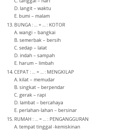
C. tanggal – hari
D. langit – waktu
E. bumi – malam
BUNGA : … = … : KOTOR
A. wangi – bangkai
B. semerbak – bersih
C. sedap – lalat
D. indah – sampah
E. harum – limbah
CEPAT : … = … : MENGKILAP
A. kilat – memudar
B. singkat – berpendar
C. gerak – rapi
D. lambat – bercahaya
E. perlahan-lahan – bersinar
RUMAH : … = … : PENGANGGURAN
A. tempat tinggal -kemiskinan