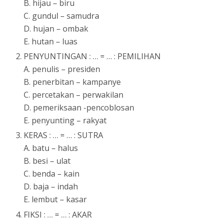
B. hijau – biru
C. gundul – samudra
D. hujan – ombak
E. hutan – luas
PENYUNTINGAN : … = … : PEMILIHAN
A. penulis – presiden
B. penerbitan – kampanye
C. percetakan – perwakilan
D. pemeriksaan -pencoblosan
E. penyunting – rakyat
KERAS : … = … : SUTRA
A. batu – halus
B. besi – ulat
C. benda – kain
D. baja – indah
E. lembut – kasar
FIKSI : … = … : AKAR