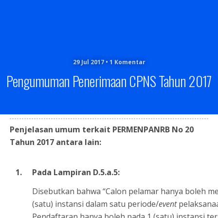
29 Jul 2017 • 1 Komentar
Pengumuman Penerimaan CPNS Tahun 2017
Penjelasan umum terkait PERMENPANRB No 20
Tahun 2017 antara lain:
1.
Pada Lampiran D.5.a.5:
Disebutkan bahwa “Calon pelamar hanya boleh me
(satu) instansi dalam satu periode/
event
pelaksanaa
Pendaftaran hanya boleh pada 1 (satu) instansi te