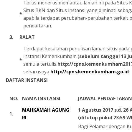
Terus menerus memantau laman ini pada Situs 
Situs BKN dan Situs instansi yang diminati sebaga
*
apabila terdapat perubahan-perubahan terkai
pendaftaran.
3.
RALAT
Terdapat kesalahan penulisan laman situs pa
instansi Kemenkumham (
sebelum tanggal 13 Ju
*
semula tertulis
http://cpns.kemenkumham2017
seharusnya
http://cpns.kemenkumham.go.id
.
DAFTAR INSTANSI
NO.
NAMA INSTANSI
JADWAL PENDAFTARAN
MAHKAMAH AGUNG
1 Agustus 2017 s.d. 26
1.
RI
(ditutup pukul 23:59 W
Bagi Pelamar dengan Kua