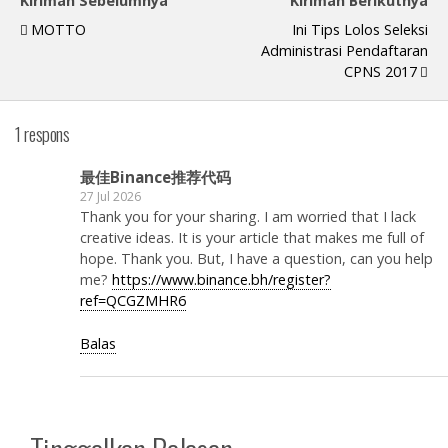
Kiriman Sebelumnya
Kiriman Berikutnya
MOTTO
Ini Tips Lolos Seleksi
Administrasi Pendaftaran
CPNS 2017
1 respons
最佳Binance推荐代码
27 Jul 2026
Thank you for your sharing. I am worried that I lack
creative ideas. It is your article that makes me full of
hope. Thank you. But, I have a question, can you help
me?
https://www.binance.bh/register?
ref=QCGZMHR6
Balas