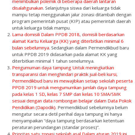
menimbulkan polemik di beberapa daerah lantaran
disalahgunakan
. Selanjutnya siswa dari keluarga tidak
mampu tetap menggunakan jalur zonasi ditambah dengan
program pemerintah pusat (KIP) atau pemerintah daerah
untuk keluarga tidak mampu.
Lama domisili Dalam PPDB 2018, domisili berdasarkan
alamat Kartu Keluarga (KK) yang diterbitkan minimal 6
bulan sebelumnya.
Sedangkan dalam Permendikbud baru
untuk PPDB 2019 didasarkan pada alamat KK yang
diterbitkan minimal 1 tahun senelumnya.
Pengumuman daya tampung Untuk meningkatkan
transparansi dan menghindari praktik jual-beli kursi,
Permendikbud baru ini mewajibkan setiap sekolah peserta
PPDB 2019 untuk mengumumkan jumlah daya tampung
pada kelas 1 SD, kelas 7 SMP dan kelas 10 SMA/SMK
sesuai dengan data rombongan belajar dalam Data Pokok
Pendidikan (Dapodik).
Permendikbud sebelumnya belum
mengatur secara detil perihal daya tampung ini hanya
menyampaikan “daya tampung berdasarkan ketentuan
peraturan perundangan (standar proses)”.
Prioritas satu zonasi sekolah asal Dalam aturan 2019 ini