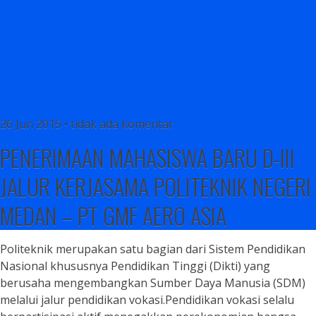
26 Jun 2015 • tidak ada komentar
PENERIMAAN MAHASISWA BARU D-III
JALUR KERJASAMA POLITEKNIK NEGERI
MEDAN – PT GMF AERO ASIA
Politeknik merupakan satu bagian dari Sistem Pendidikan
Nasional khususnya Pendidikan Tinggi (Dikti) yang
berusaha mengembangkan Sumber Daya Manusia (SDM)
melalui jalur pendidikan vokasi.Pendidikan vokasi selalu