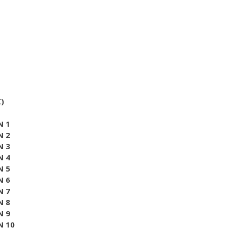
)
N 1
N 2
N 3
N 4
N 5
N 6
N 7
N 8
N 9
N 10