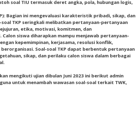
ntoh soal TIU termasuk deret angka, pola, hubungan logis,
P): Bagian ini mengevaluasi karakteristik pribadi, sikap, dan
l-soal TKP seringkali melibatkan pertanyaan-pertanyaan
ejujuran, etika, motivasi, komitmen, dan
ial. Calon siswa diharapkan mampu menjawab pertanyaan-
engan kepemimpinan, kerjasama, resolusi konflik,
a berorganisasi. Soal-soal TKP dapat berbentuk pertanyaan
getahuan, sikap, dan perilaku calon siswa dalam berbagai
l.
n mengikuti ujian dibulan Juni 2023 ini berikut admin
erguna untuk menambah wawasan soal-soal terkait TWK,