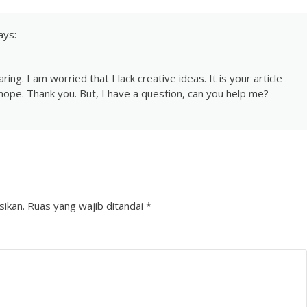
ays:
ing. I am worried that I lack creative ideas. It is your article
 hope. Thank you. But, I have a question, can you help me?
sikan.
Ruas yang wajib ditandai
*