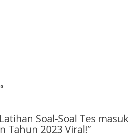
1
2
3
4
5
6
7
8
9
10
Latihan Soal-Soal Tes masuk
n Tahun 2023 Viral!
”