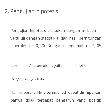
2. Pengujian hipotesis
Pengujian hipotesis dilakukan dengan uji beda
,
yaitu uji dengan statistik t, dari hasil perhitungan
diperoleh t = 0, 70. Dengan mengambil α = 0, 05
dan
= 74 diperoleh t yaitu
= 1,67.
Harga t
< t
hitung
tabel
Hal ini berarti H
diterima. Jadi dapat disimpulkan
o
bahwa tidak terdapat pengaruh yang positip