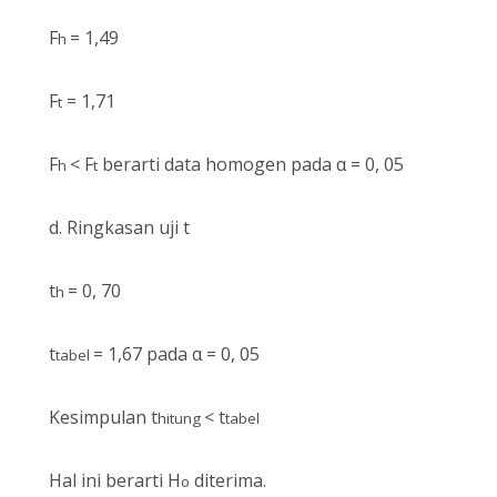
F
= 1,49
h
F
= 1,71
t
F
< F
berarti data homogen pada α = 0, 05
h
t
d.
Ringkasan uji t
t
= 0, 70
h
t
= 1,67 pada α = 0, 05
tabel
Kesimpulan t
< t
hitung
tabel
Hal ini berarti H
diterima.
o