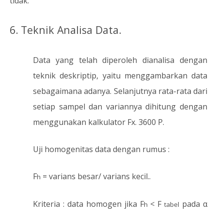
tidak.
6.
Teknik Analisa Data.
Data yang telah diperoleh dianalisa dengan
teknik deskriptip, yaitu menggambarkan data
sebagaimana adanya. Selanjutnya rata-rata dari
setiap sampel dan variannya dihitung dengan
menggunakan kalkulator Fx. 3600 P.
Uji homogenitas data dengan rumus :
F
= varians besar/ varians kecil..
h
Kriteria : data homogen jika F
< F
pada α
h
tabel