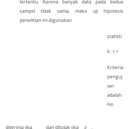
tertentu. Karena banyak data pada kedua
sampel tidak sama, maka uji hipotesis
penelitian ini digunakan
statisti
k : t =
Kriteria
penguj
ian
adalah:
Ho
diterima jika
dan ditolak jika
≥
.