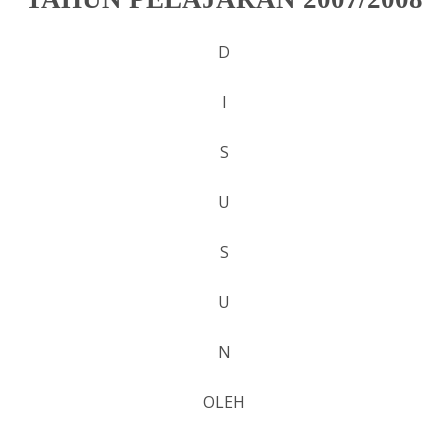
D
I
S
U
S
U
N
OLEH