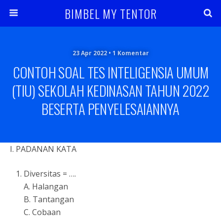
BIMBEL MY TENTOR
23 Apr 2022 • 1 Komentar
CONTOH SOAL TES INTELIGENSIA UMUM
(TIU) SEKOLAH KEDINASAN TAHUN 2022
BESERTA PENYELESAIANNYA
I. PADANAN KATA
Diversitas = ….
A. Halangan
B. Tantangan
C. Cobaan