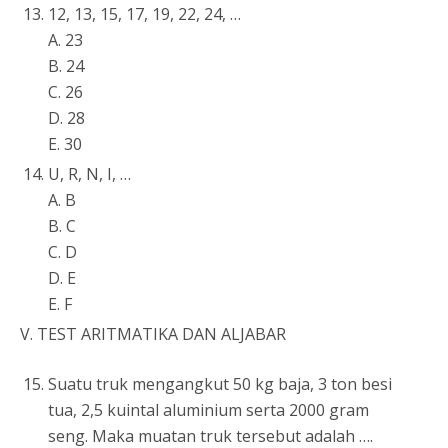
12, 13, 15, 17, 19, 22, 24, …
A. 23
B. 24
C. 26
D. 28
E. 30
U, R, N, I, …
A. B
B. C
C. D
D. E
E. F
V. TEST ARITMATIKA DAN ALJABAR
Suatu truk mengangkut 50 kg baja, 3 ton besi
tua, 2,5 kuintal aluminium serta 2000 gram
seng. Maka muatan truk tersebut adalah ….