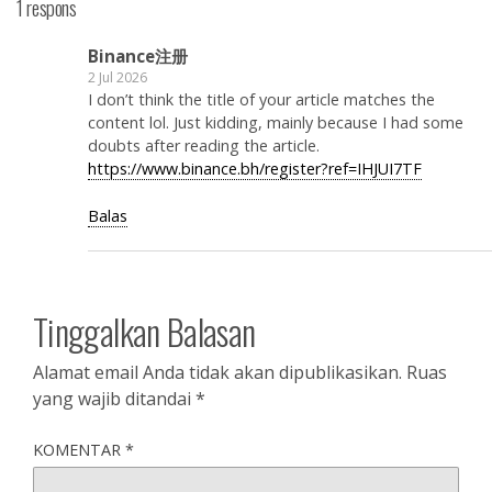
1 respons
Binance注册
2 Jul 2026
I don’t think the title of your article matches the
content lol. Just kidding, mainly because I had some
doubts after reading the article.
https://www.binance.bh/register?ref=IHJUI7TF
Balas
Tinggalkan Balasan
Alamat email Anda tidak akan dipublikasikan.
Ruas
yang wajib ditandai
*
KOMENTAR
*