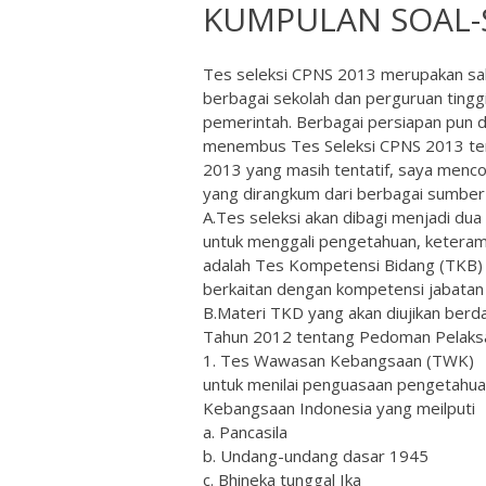
KUMPULAN SOAL-
Tes seleksi CPNS 2013 merupakan sala
berbagai sekolah dan perguruan tinggi 
pemerintah. Berbagai persiapan pun 
menembus Tes Seleksi CPNS 2013 ters
2013 yang masih tentatif, saya menco
yang dirangkum dari berbagai sumber
A.Tes seleksi akan dibagi menjadi d
untuk menggali pengetahuan, keterampi
adalah Tes Kompetensi Bidang (TKB)
berkaitan dengan kompetensi jabatan 
B.Materi TKD yang akan diujikan be
Tahun 2012 tentang Pedoman Pelaksa
1. Tes Wawasan Kebangsaan (TWK)
untuk menilai penguasaan pengetahuan
Kebangsaan Indonesia yang meilputi
a. Pancasila
b. Undang-undang dasar 1945
c. Bhineka tunggal Ika