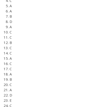
C
A
A
B
D
A
C
C
B
C
C
A
C
C
A
B
C
A
D
E
C