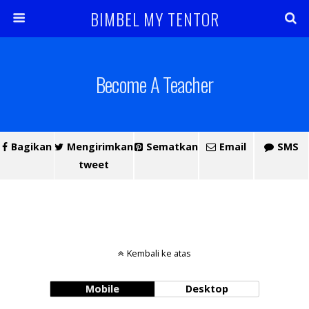
BIMBEL MY TENTOR
Become A Teacher
Bagikan
Mengirimkan
Sematkan
Email
SMS
tweet
Kembali ke atas
Mobile
Desktop