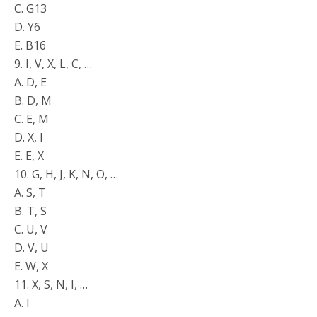
C. G13
D. Y6
E. B16
9. I, V, X, L, C, …
A. D, E
B. D, M
C. E, M
D. X, I
E. E, X
10. G, H, J, K, N, O, …
A. S, T
B. T, S
C. U, V
D. V, U
E. W, X
11. X, S, N, I, …
A. I