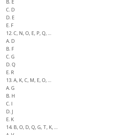
B. E
C. D
D. E
E. F
12. C, N, O, E, P, Q, …
A. D
B. F
C. G
D. Q
E. R
13. A, K, C, M, E, O, …
A. G
B. H
C. I
D. J
E. K
14. B, O, D, Q, G, T, K, …