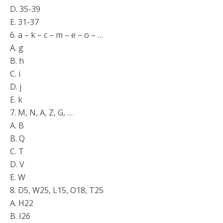
D. 35-39
E. 31-37
6. a – k – c – m – e – o – …
A. g
B. h
C. i
D. j
E. k
7. M, N, A, Z, G, …
A. B
B. Q
C. T
D. V
E. W
8. D5, W25, L15, O18, T25
A. H22
B. I26