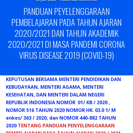
PANDUAN PEYELENGGARAAN
PEMBELAJARAN PADA TAHUN AJARAN
2O2O/2O21 DAN TAHUN AKADEMIK
2O2O/2O21 DI MASA PANDEMI CORONA
VIRUS DISEASE 2019 (COVID-19)
KEPUTUSAN BERSAMA MENTERI PENDIDIKAN DAN
KEBUDAYAAN, MENTERI AGAMA, MENTERI
KESEHATAN, DAN MENTERI DALAM NEGERI
REPUBLIK INDONESIA NOMOR 01/ KB / 2020 ,
NOMOR 516 TAHUN 2020 NOMOR HK. 03.0 1/ M
enkes/ 363 / 2020, dan NOMOR 440-882 TAHUN
2020
TENTANG PANDUAN PENYELENGGARAAN