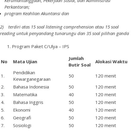
Kerumahtanggaan, Pekerjaan Sosial, dan Administrasi
Perkantoran;
program
Keahlian
Akuntansi
dan
2
)
terdiri
atas
15 soal listening comprehension atau 15 soal
reading untuk penyandang tunarungu dan 35 soal pilihan ganda
Program Paket C/Ulya – IPS
Jumlah
No
Mata
Ujian
Alokasi Waktu
Butir
Soal
Pendidikan
1.
50
120 menit
Kewarganegaraan
2.
Bahasa Indonesia
50
120 menit
3.
Matematika
40
120 menit
4.
Bahasa Inggris
50
120 menit
5.
Ekonomi
40
120 menit
6.
Geografi
50
120 menit
7.
Sosiologi
50
120 menit