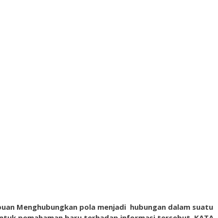
mpuan Menghubungkan pola menjadi hubungan dalam suatu
ntuk pemahaman baru terhadap informasi tersebut. KATA