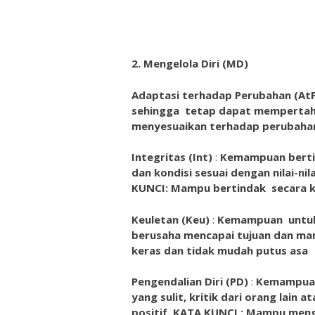
2.
Mengelola Diri (MD)
Adaptasi terhadap Perubahan (At
sehingga tetap dapat mempertaha
menyesuaikan terhadap perubahan 
Integritas (Int)
:
Kemampuan bertin
dan kondisi sesuai dengan nilai-ni
KUNCI: Mampu bertindak secara k
Keuletan (Keu)
:
Kemampuan untuk 
berusaha mencapai tujuan dan m
keras dan tidak mudah putus asa
Pengendalian Diri (PD)
:
Kemampuan
yang sulit, kritik dari orang lain
positif. KATA KUNCI : Mampu meng