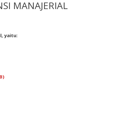
SI MANAJERIAL
, yaitu:
B)